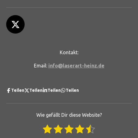
X
Kontakt:
Email:
info@laserart-heinz.de
Teilen
Teilen
Teilen
Teilen
Wie gefällt Dir diese Website?
1
2
3
4
5
B
B
e
e
w